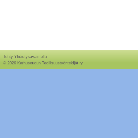
Tehty Yhdistysavaimella
©
2026 Karhuseudun Teollisuustyöntekijät ry